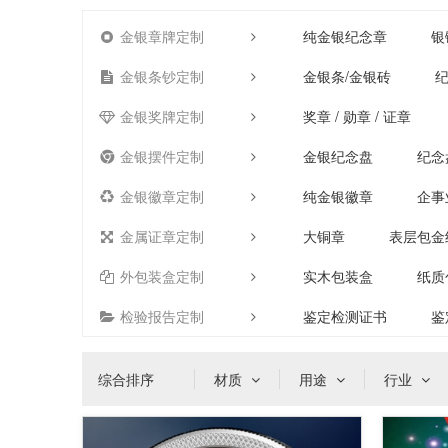
金银章牌定制
纯金银纪念章
银
金银条钞定制
金银条/金银砖
纪
金银奖牌定制
奖章 / 勋章 / 证章
金银摆件定制
金银纪念盘
纪念
金银徽章定制
纯金银徽章
企事
金属证章定制
大铜章
表层包金
外包装盒定制
实木包装盒
纸质
检验报告定制
鉴定检测证书
鉴
综合排序
材质
用途
行业