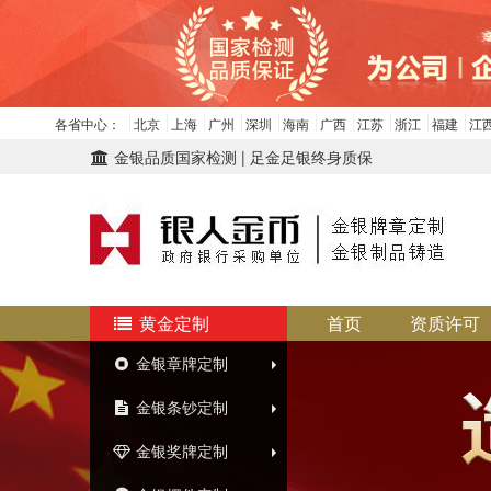
各省中心：
北京
上海
广州
深圳
海南
广西
江苏
浙江
福建
江
金银品质国家检测 | 足金足银终身质保
黄金定制
首页
资质许可
金银章牌定制
金银条钞定制
金银奖牌定制