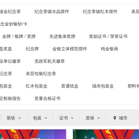
镶金纪念章
纪念章镶水晶摆件
纪念章镶红木摆件
表
念金钞银钞/卡
金牌 / 银牌 / 奖牌
先进集体奖牌
奖励证书 / 荣誉证书
盘奖盘
纪念牌
金银立体模型摆件
纯金银画
业单位徽章
党政军机关徽章
纪念章
表层包银纪念章
包装盒
红木包装盒
普通纸盒
绒布包装盒
塑料
定检验报告
质量合格证书
形状
包装
证书
质保
城市