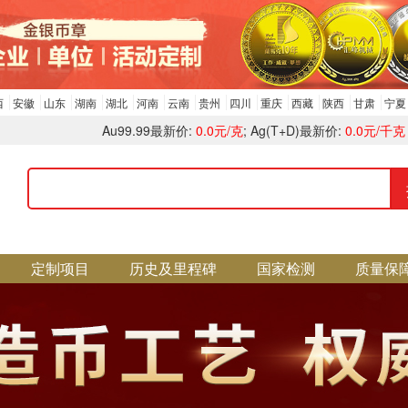
西
安徽
山东
湖南
湖北
河南
云南
贵州
四川
重庆
西藏
陕西
甘肃
宁夏
Au99.99最新价:
0.0元/克
; Ag(T+D)最新价:
0.0元/千克
定制项目
历史及里程碑
国家检测
质量保