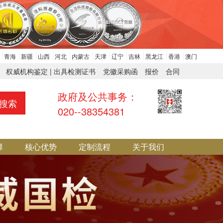
青海
新疆
山西
河北
内蒙古
天津
辽宁
吉林
黑龙江
香港
澳门
权威机构鉴定 | 出具检测证书
党徽采购函
报价
合同
政府及公共事务：
搜索
020--38354381
障
核心优势
定制流程
关于我们