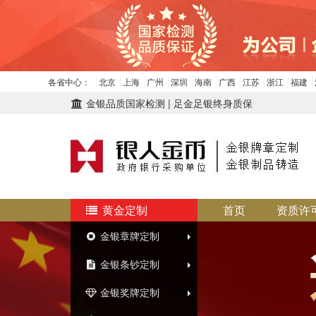
各省中心：
北京
上海
广州
深圳
海南
广西
江苏
浙江
福建
金银品质国家检测 | 足金足银终身质保
黄金定制
首页
资质许
金银章牌定制
金银条钞定制
金银奖牌定制