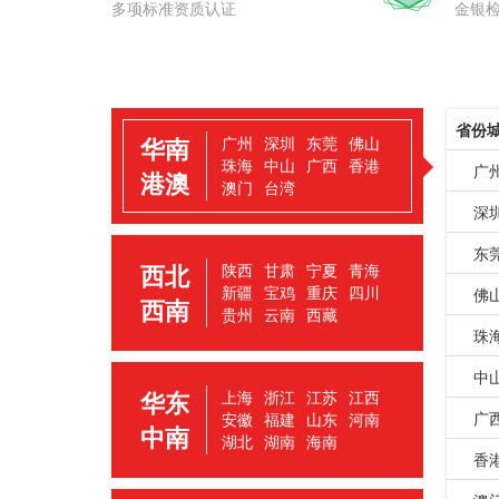
多项标准资质认证
金银
省份
华南
广州
深圳
东莞
佛山
珠海
中山
广西
香港
广
港澳
澳门
台湾
深
东
西北
陕西
甘肃
宁夏
青海
新疆
宝鸡
重庆
四川
佛
西南
贵州
云南
西藏
珠
中
华东
上海
浙江
江苏
江西
广
安徽
福建
山东
河南
中南
湖北
湖南
海南
香