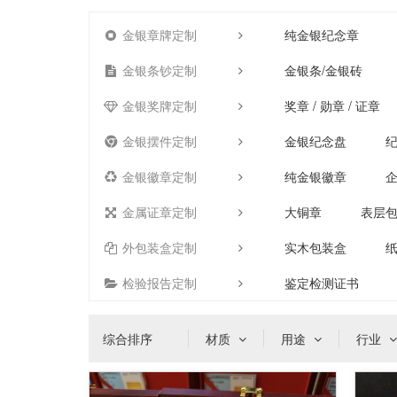
金银章牌定制
纯金银纪念章
金银条钞定制
金银条/金银砖
金银奖牌定制
奖章 / 勋章 / 证章
金银摆件定制
金银纪念盘
金银徽章定制
纯金银徽章
金属证章定制
大铜章
表层
外包装盒定制
实木包装盒
检验报告定制
鉴定检测证书
综合排序
材质
用途
行业