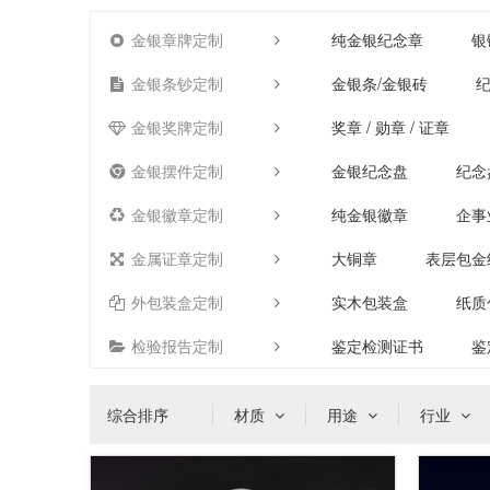
金银章牌定制
纯金银纪念章
银
金银条钞定制
金银条/金银砖
纪
金银奖牌定制
奖章 / 勋章 / 证章
金银摆件定制
金银纪念盘
纪念
金银徽章定制
纯金银徽章
企事
金属证章定制
大铜章
表层包金
外包装盒定制
实木包装盒
纸质
检验报告定制
鉴定检测证书
鉴
综合排序
材质
用途
行业