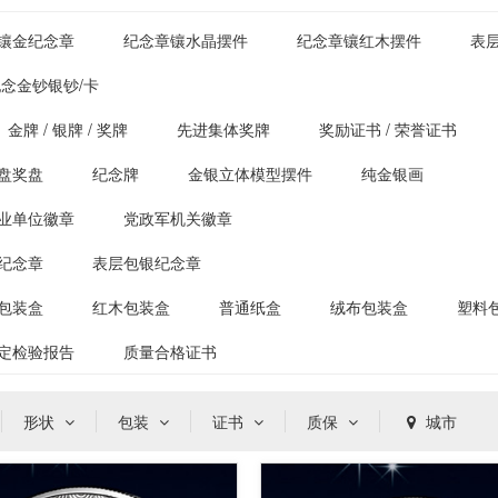
镶金纪念章
纪念章镶水晶摆件
纪念章镶红木摆件
表
念金钞银钞/卡
金牌 / 银牌 / 奖牌
先进集体奖牌
奖励证书 / 荣誉证书
盘奖盘
纪念牌
金银立体模型摆件
纯金银画
业单位徽章
党政军机关徽章
纪念章
表层包银纪念章
包装盒
红木包装盒
普通纸盒
绒布包装盒
塑料
定检验报告
质量合格证书
形状
包装
证书
质保
城市