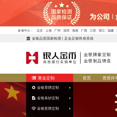
各省中心：
北京
上海
广州
深圳
海南
广西
江苏
浙江
福建
金银品质国家检测 | 足金足银终身质保
黄金定制
首页
资质许
金银章牌定制
金银条钞定制
金银奖牌定制