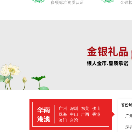
多项标准资质认证
金银
省份
华南
广州
深圳
东莞
佛山
珠海
中山
广西
香港
广
港澳
澳门
台湾
深