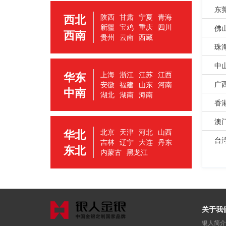
东
西北
陕西
甘肃
宁夏
青海
新疆
宝鸡
重庆
四川
佛
西南
贵州
云南
西藏
珠
中
华东
上海
浙江
江苏
江西
广
安徽
福建
山东
河南
中南
湖北
湖南
海南
香
澳
华北
北京
天津
河北
山西
台
吉林
辽宁
大连
丹东
东北
内蒙古
黑龙江
关于我
银人简介