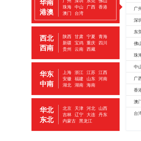
华南
广州
深圳
东莞
佛山
珠海
中山
广西
香港
广
港澳
澳门
台湾
深
东
西北
陕西
甘肃
宁夏
青海
新疆
宝鸡
重庆
四川
佛
西南
贵州
云南
西藏
珠
中
华东
上海
浙江
江苏
江西
广
安徽
福建
山东
河南
中南
湖北
湖南
海南
香
澳
华北
北京
天津
河北
山西
台
吉林
辽宁
大连
丹东
东北
内蒙古
黑龙江