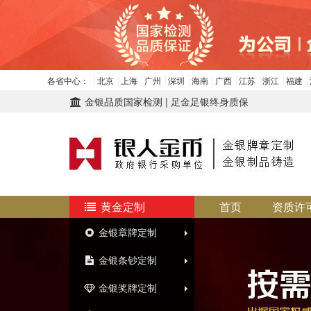
各省中心：
北京
上海
广州
深圳
海南
广西
江苏
浙江
福建
金银品质国家检测 | 足金足银终身质保
黄金定制
首页
资质许
金银章牌定制
金银条钞定制
金银奖牌定制