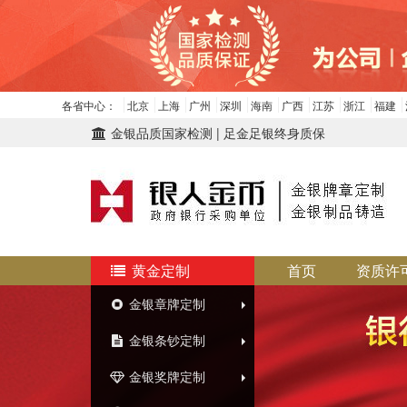
各省中心：
北京
上海
广州
深圳
海南
广西
江苏
浙江
福建
金银品质国家检测 | 足金足银终身质保
黄金定制
首页
资质许
金银章牌定制
金银条钞定制
金银奖牌定制