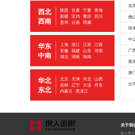
东
西北
陕西
甘肃
宁夏
青海
新疆
宝鸡
重庆
四川
佛
西南
贵州
云南
西藏
珠
中
华东
上海
浙江
江苏
江西
广
安徽
福建
山东
河南
中南
湖北
湖南
海南
香
澳
华北
北京
天津
河北
山西
台
吉林
辽宁
大连
丹东
东北
内蒙古
黑龙江
关于我
银人简介