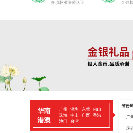
多项标准资质认证
金银
省份
华南
广州
深圳
东莞
佛山
珠海
中山
广西
香港
广
港澳
澳门
台湾
深