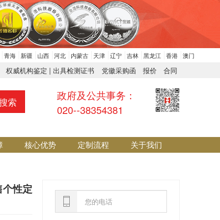
青海
新疆
山西
河北
内蒙古
天津
辽宁
吉林
黑龙江
香港
澳门
权威机构鉴定 | 出具检测证书
党徽采购函
报价
合同
政府及公共事务：
搜索
020--38354381
障
核心优势
定制流程
关于我们
售个性定