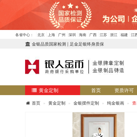
各省中心：
北京
上海
广州
深圳
海南
广西
江苏
浙江
福建
江
金银品质国家检测 | 足金足银终身质保
黄金定制
首页
资质许可
首页
黄金定制
金银摆件定制
纯金银画
查