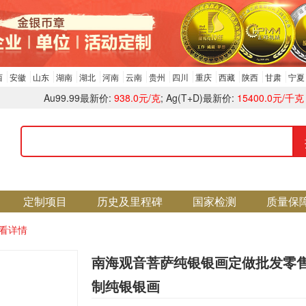
西
安徽
山东
湖南
湖北
河南
云南
贵州
四川
重庆
西藏
陕西
甘肃
宁夏
Au99.99最新价:
938.0元/克
; Ag(T+D)最新价:
15400.0元/千克
定制项目
历史及里程碑
国家检测
质量保
看详情
南海观音菩萨纯银银画定做批发零
制纯银银画