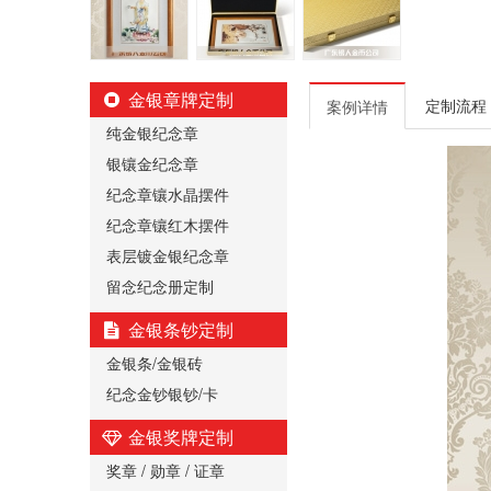
金银章牌定制
定制流程
案例详情
纯金银纪念章
银镶金纪念章
纪念章镶水晶摆件
纪念章镶红木摆件
表层镀金银纪念章
留念纪念册定制
金银条钞定制
金银条/金银砖
纪念金钞银钞/卡
金银奖牌定制
奖章 / 勋章 / 证章