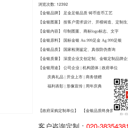
浏览次数: 12392
【金银品牌】 足金足银品质
铸币造币工艺
【金银图案】 按客户需求设计、开模铸造、定制生
【金银内容】 印制图案、商标
logo
标志、文字
【金银原料】 国标金银
Au.999
足金
Ag.999
足银
【金银品质】 国家检测鉴定、真假防伪查询
【金银质量】 深度企业文创定制、金银定制品牌企
【金银用途】 公司企业
|
机构团体
|
政府单位
庆典礼品
|
开业上市
|
商务馈赠
福利表彰
|
形像宣传
|
周年庆典
【政府采购定制单位】
【金银品质终身质保】
客户咨询定制：
020-3835438