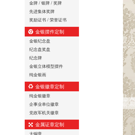
金牌 / 银牌 / 奖牌
先进集体奖牌
奖励证书 / 荣誉证书
金银摆件定制
金银纪念盘
纪念盘奖盘
纪念牌
金银立体模型摆件
纯金银画
金银徽章定制
纯金银徽章
企事业单位徽章
党政军机关徽章
金属证章定制
大铜章