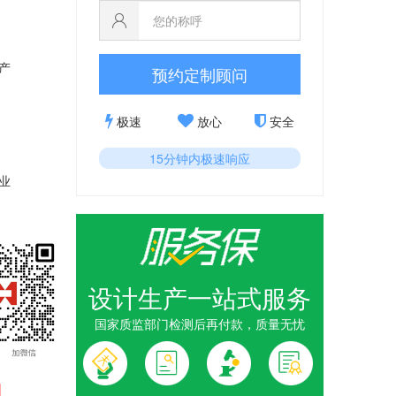
产
预约定制顾问
极速
放心
安全
15分钟内极速响应
业
设计生产一站式服务
国家质监部门检测后再付款，质量无忧
1