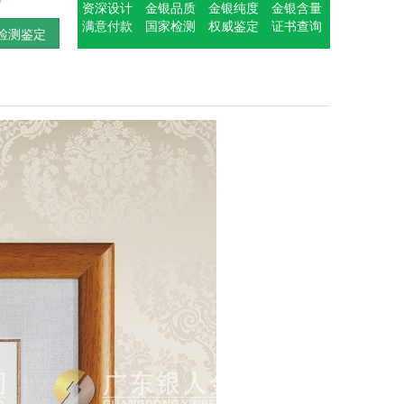
资深设计
金银品质
金银纯度
金银含量
满意付款
国家检测
权威鉴定
证书查询
检测鉴定