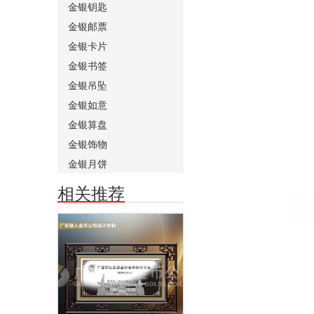
金银钥匙
金银邮票
金银卡片
金银书签
金银吊坠
金银如意
金银算盘
金银饰物
金银月饼
相关推荐