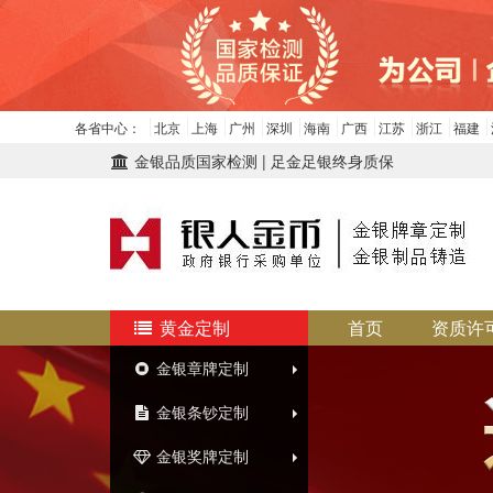
各省中心：
北京
上海
广州
深圳
海南
广西
江苏
浙江
福建
金银品质国家检测 | 足金足银终身质保
黄金定制
首页
资质许
金银章牌定制
金银条钞定制
金银奖牌定制