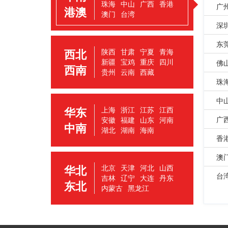
珠海
中山
广西
香港
广
港澳
澳门
台湾
深
东
西北
陕西
甘肃
宁夏
青海
新疆
宝鸡
重庆
四川
佛
西南
贵州
云南
西藏
珠
中
华东
上海
浙江
江苏
江西
广
安徽
福建
山东
河南
中南
湖北
湖南
海南
香
澳
华北
北京
天津
河北
山西
台
吉林
辽宁
大连
丹东
东北
内蒙古
黑龙江