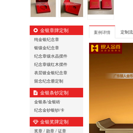
金银章牌定制
定制流
案例详情
纯金银纪念章
银镶金纪念章
纪念章镶水晶摆件
纪念章镶红木摆件
表层镀金银纪念章
留念纪念册定制
金银条钞定制
金银条/金银砖
纪念金钞银钞/卡
金银奖牌定制
奖章 / 勋章 / 证章