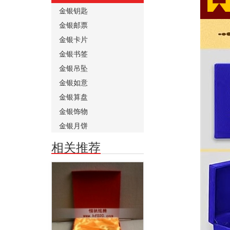
金银钥匙
金银邮票
金银卡片
金银书签
金银吊坠
金银如意
金银算盘
金银饰物
金银月饼
相关推荐