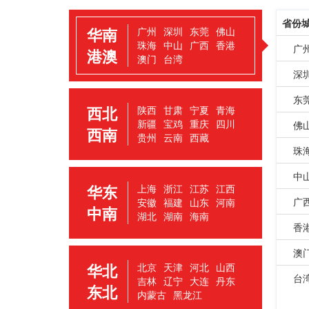
省份
华南
广州
深圳
东莞
佛山
珠海
中山
广西
香港
广
港澳
澳门
台湾
深
东
西北
陕西
甘肃
宁夏
青海
新疆
宝鸡
重庆
四川
佛
西南
贵州
云南
西藏
珠
中
华东
上海
浙江
江苏
江西
广
安徽
福建
山东
河南
中南
湖北
湖南
海南
香
澳
华北
北京
天津
河北
山西
台
吉林
辽宁
大连
丹东
东北
内蒙古
黑龙江