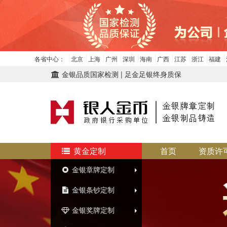
各省中心：
北京
上海
广州
深圳
海南
广西
江苏
浙江
福建
金银品质国家检测 | 足金足银终身质保
黄金定制
首页
资质许
金银章牌定制
金银条钞定制
金银奖牌定制