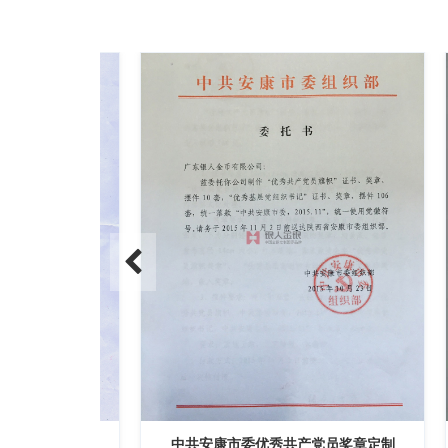
定制公函
中共安康市委优秀共产党员奖章定制