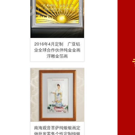
2016年4月定制 广亚铝
业全球合作伙伴纯金金画
浮雕金箔画
南海观音菩萨纯银银画定
做批发零售个性定制纯银