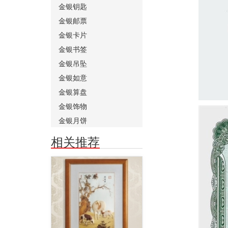
金银钥匙
金银邮票
金银卡片
金银书签
金银吊坠
金银如意
金银算盘
金银饰物
金银月饼
相关推荐