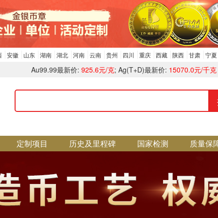
西
安徽
山东
湖南
湖北
河南
云南
贵州
四川
重庆
西藏
陕西
甘肃
宁夏
Au99.99最新价:
925.6元/克
; Ag(T+D)最新价:
15070.0元/千克
定制项目
历史及里程碑
国家检测
质量保