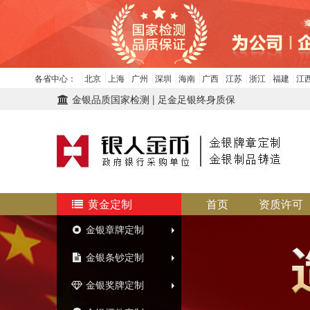
各省中心：
北京
上海
广州
深圳
海南
广西
江苏
浙江
福建
江
金银品质国家检测 | 足金足银终身质保
黄金定制
首页
资质许可
金银章牌定制
金银条钞定制
金银奖牌定制