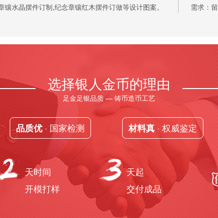
念章镶水晶摆件订制,纪念章镶红木摆件订做等设计图案。
需求：留
选择银人金币的理由
足金足银品质 — 铸币造币工艺
· 国家检测
· 权威鉴定
品质优
材料真
天时间
天起
开模打样
交付成品