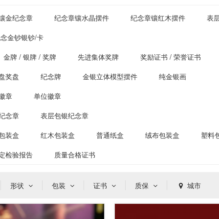
镶金纪念章
纪念章镶水晶摆件
纪念章镶红木摆件
表
念金钞银钞/卡
金牌 / 银牌 / 奖牌
先进集体奖牌
奖励证书 / 荣誉证书
盘奖盘
纪念牌
金银立体模型摆件
纯金银画
徽章
单位徽章
纪念章
表层包银纪念章
包装盒
红木包装盒
普通纸盒
绒布包装盒
塑料
定检验报告
质量合格证书
形状
包装
证书
质保
城市