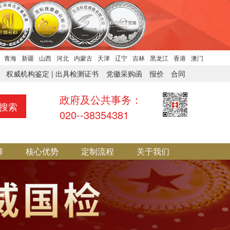
青海
新疆
山西
河北
内蒙古
天津
辽宁
吉林
黑龙江
香港
澳门
权威机构鉴定 | 出具检测证书
党徽采购函
报价
合同
政府及公共事务：
搜索
020--38354381
障
核心优势
定制流程
关于我们