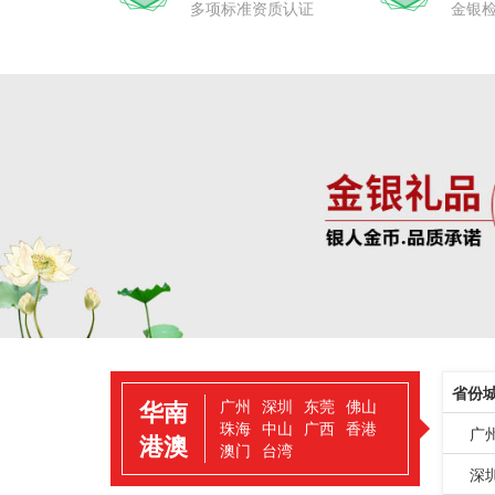
多项标准资质认证
金银
省份
华南
广州
深圳
东莞
佛山
珠海
中山
广西
香港
广
港澳
澳门
台湾
深