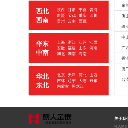
东
西北
陕西
甘肃
宁夏
青海
新疆
宝鸡
重庆
四川
佛
西南
贵州
云南
西藏
珠
中
华东
上海
浙江
江苏
江西
广
安徽
福建
山东
河南
中南
湖北
湖南
海南
香
澳
华北
北京
天津
河北
山西
台
吉林
辽宁
大连
丹东
东北
内蒙古
黑龙江
关于我
银人简介