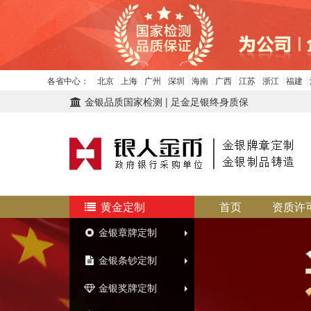
各省中心：
北京
上海
广州
深圳
海南
广西
江苏
浙江
福建
金银品质国家检测 | 足金足银终身质保
黄金定制
首页
资质许
金银章牌定制
金银条钞定制
金银奖牌定制