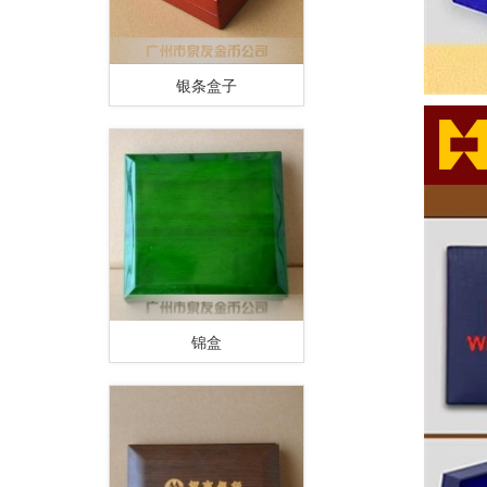
银条盒子
锦盒