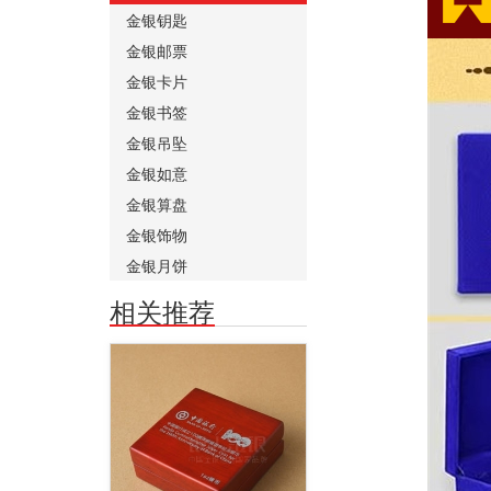
金银钥匙
金银邮票
金银卡片
金银书签
金银吊坠
金银如意
金银算盘
金银饰物
金银月饼
相关推荐