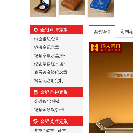
金银章牌定制
定制流
案例详情
纯金银纪念章
银镶金纪念章
纪念章镶水晶摆件
纪念章镶红木摆件
表层镀金银纪念章
留念纪念册定制
金银条钞定制
金银条/金银砖
纪念金钞银钞/卡
金银奖牌定制
奖章 / 勋章 / 证章