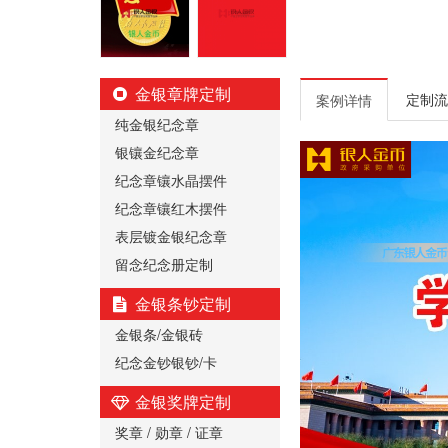
金银章牌定制
定制流
案例详情
纯金银纪念章
银镶金纪念章
纪念章镶水晶摆件
纪念章镶红木摆件
表层镀金银纪念章
留念纪念册定制
金银条钞定制
金银条/金银砖
纪念金钞银钞/卡
金银奖牌定制
奖章 / 勋章 / 证章