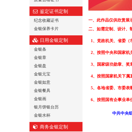
鉴定证书定制
纪念收藏证书
一、
此作品仅供欣赏展
金银保养卡片
二、
如需定制、设计、
日用金银定制
1、党政机关、省委（
金银条
2、按照中央和国家机
金银章
3、国家级功勋章、奖
金银盘
金银元宝
4、按照国家机关下属
金银如意
5、各地省委、市委表
金银餐具
金银画
6、按照国有企事业单
银月饼银台历
中共中央组
金银水杯
商务金银定制