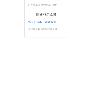
广州市工商局申请官方调解
服务纠察监督
电话：（020）38354381
总经理全程为您解决和处理