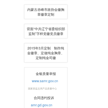
内蒙古赤峰市政协会徽胸
章徽章定制
背面“中共辽宁省委组织部
监制”字样党徽党员徽章
2015年3月定制 制作纯
金徽章、定做纯金胸章、
定制纯金司徽
金银质量举报
www.samr.gov.cn
国家质监总局产品质量中心
合同违约投诉
amr.gd.gov.cn