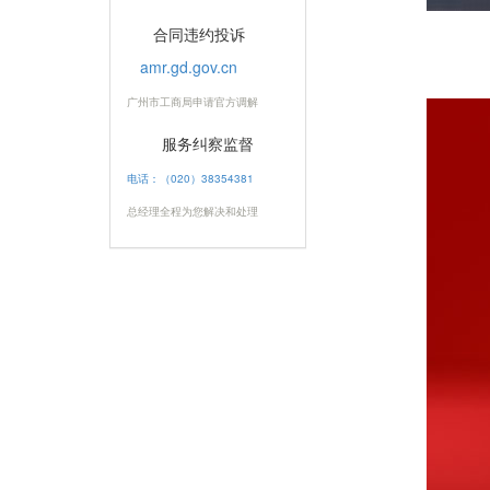
合同违约投诉
amr.gd.gov.cn
广州市工商局申请官方调解
服务纠察监督
电话：（020）38354381
总经理全程为您解决和处理