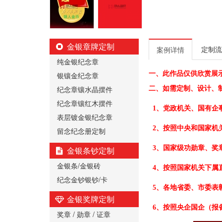
金银章牌定制
定制流
案例详情
纯金银纪念章
一、
此作品仅供欣赏展
银镶金纪念章
纪念章镶水晶摆件
二、
如需定制、设计、
纪念章镶红木摆件
1、党政机关、国有企
表层镀金银纪念章
2、按照中央和国家机
留念纪念册定制
3、国家级功勋章、奖
金银条钞定制
金银条/金银砖
4、按照国家机关下属
纪念金钞银钞/卡
5、各地省委、市委表
金银奖牌定制
6、按照央企国企（报
奖章 / 勋章 / 证章