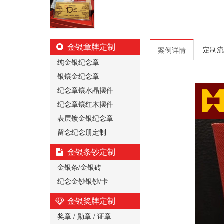
金银章牌定制
定制流
案例详情
纯金银纪念章
银镶金纪念章
纪念章镶水晶摆件
纪念章镶红木摆件
表层镀金银纪念章
留念纪念册定制
金银条钞定制
金银条/金银砖
纪念金钞银钞/卡
金银奖牌定制
奖章 / 勋章 / 证章