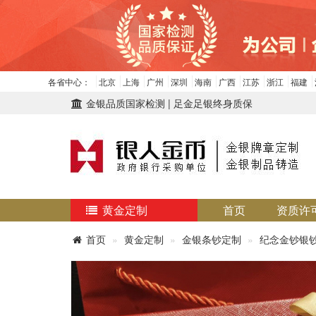
各省中心：
北京
上海
广州
深圳
海南
广西
江苏
浙江
福建
金银品质国家检测 | 足金足银终身质保
黄金定制
首页
资质许
首页
黄金定制
金银条钞定制
纪念金钞银钞