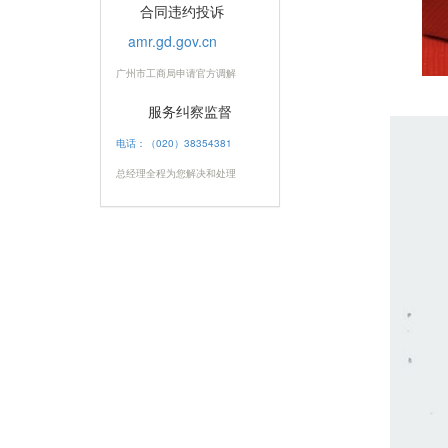
合同违约投诉
amr.gd.gov.cn
广州市工商局申请官方调解
服务纠察监督
电话：（020）38354381
总经理全程为您解决和处理