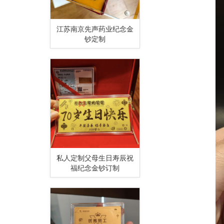
江苏南京先声药业纪念金
钞定制
私人定制父母生日寿辰祝
福纪念金钞订制