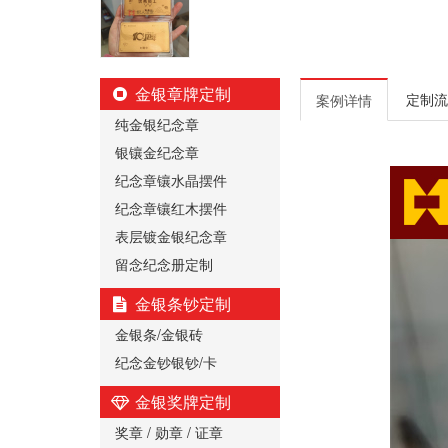
金银章牌定制
定制流
案例详情
纯金银纪念章
银镶金纪念章
纪念章镶水晶摆件
纪念章镶红木摆件
表层镀金银纪念章
留念纪念册定制
金银条钞定制
金银条/金银砖
纪念金钞银钞/卡
金银奖牌定制
奖章 / 勋章 / 证章