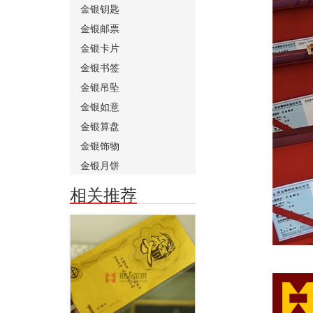
金银钥匙
金银邮票
金银卡片
金银书签
金银吊坠
金银如意
金银算盘
金银饰物
金银月饼
相关推荐