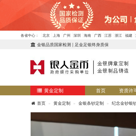
各省中心：
北京
上海
广州
深圳
海南
广西
江苏
浙江
福建
金银品质国家检测 | 足金足银终身质保
黄金定制
首页
资质许
首页
黄金定制
金银条钞定制
纪念金钞银钞