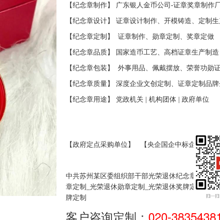
【纪念章制作】 广东银人金币公司-证章奖章制作
【纪念章设计】 证章设计制作、开模铸造、定制生
【纪念章定制】
证
章制作、勋章定制、奖章定做
【纪念章品质】 国家造币工艺、高档
证
章生产制造
【纪念章包装】
外事用品、佩戴摆放、荣誉功勋
【纪念章质量】 深度企业文创定制、证章定制品牌
【纪念章用途】 党政机关
|
机构团体
|
政府单位
【政府定点采购单位】
【央企国企中标企业】
中共苏州某区委组织部干部光荣退休纪念章定制_
章定制_光荣退休勋章定制_光荣退休奖牌定制_光
牌定制
客户咨询定制：
020-3835438