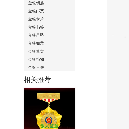
金银钥匙
金银邮票
金银卡片
金银书签
金银吊坠
金银如意
金银算盘
金银饰物
金银月饼
相关推荐