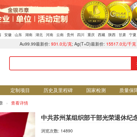
西
安徽
山东
湖南
湖北
河南
云南
贵州
四川
重庆
西藏
陕西
甘肃
宁夏
Au99.99最新价:
931.0元/克
; Ag(T+D)最新价:
15517.0元/千克
定制项目
历史及里程碑
国家检测
质量保
证章
查看详情
中共苏州某组织部干部光荣退休纪
浏览次数: 14890