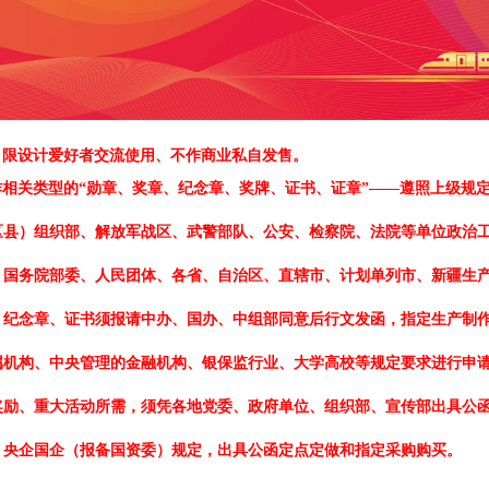
、限设计爱好者交流使用、不作商业私自发售。
作相关类型的
“勋章、奖章、纪念章、奖牌、证书、证章”——遵照上级规
区县）组织部、解放军战区、武警部队、公安、检察院、法院等单位政治工
、国务院部委、人民团体、各省、自治区、直辖市、计划单列市、新疆生产
、纪念章、证书须报请中办、国办、中组部同意后行文发函，指定生产制作
属机构、中央管理的金融机构、银保监行业、大学高校等规定要求进行申请
奖励、重大活动所需，须凭各地党委、政府单位、组织部、宣传部出具公函
、央企国企（报备国资委）规定，出具公函定点定做和指定采购购买。