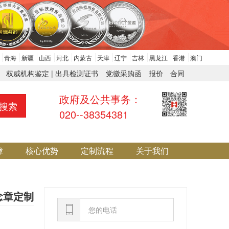
青海
新疆
山西
河北
内蒙古
天津
辽宁
吉林
黑龙江
香港
澳门
权威机构鉴定 | 出具检测证书
党徽采购函
报价
合同
政府及公共事务：
搜索
020--38354381
障
核心优势
定制流程
关于我们
念章定制