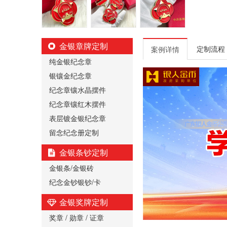
金银章牌定制
定制流程
案例详情
纯金银纪念章
银镶金纪念章
纪念章镶水晶摆件
纪念章镶红木摆件
表层镀金银纪念章
留念纪念册定制
金银条钞定制
金银条/金银砖
纪念金钞银钞/卡
金银奖牌定制
奖章 / 勋章 / 证章