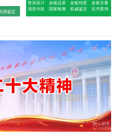
资深设计
金银品质
金银纯度
金银含量
满意付款
国家检测
权威鉴定
证书查询
检测鉴定