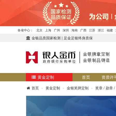
各省中心：
北京
上海
广州
深圳
海南
广西
江苏
浙江
福建
金银品质国家检测 | 足金足银终身质保
黄金定制
首页
资质许
首页
黄金定制
金银奖牌定制
奖章 / 勋章 