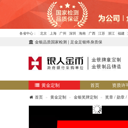
各省中心：
北京
上海
广州
深圳
海南
广西
江苏
浙江
福建
金银品质国家检测 | 足金足银终身质保
黄金定制
首页
资质许
首页
黄金定制
金银奖牌定制
奖章 / 勋章 