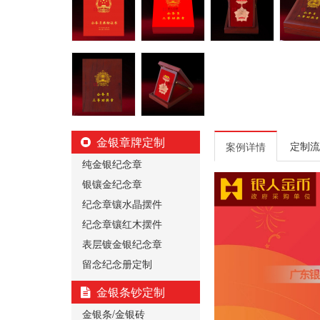
金银章牌定制
定制流
案例详情
纯金银纪念章
银镶金纪念章
纪念章镶水晶摆件
纪念章镶红木摆件
表层镀金银纪念章
留念纪念册定制
金银条钞定制
金银条/金银砖