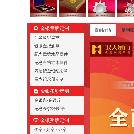
金银章牌定制
定制流
案例详情
纯金银纪念章
银镶金纪念章
纪念章镶水晶摆件
纪念章镶红木摆件
表层镀金银纪念章
留念纪念册定制
金银条钞定制
金银条/金银砖
纪念金钞银钞/卡
金银奖牌定制
奖章 / 勋章 / 证章