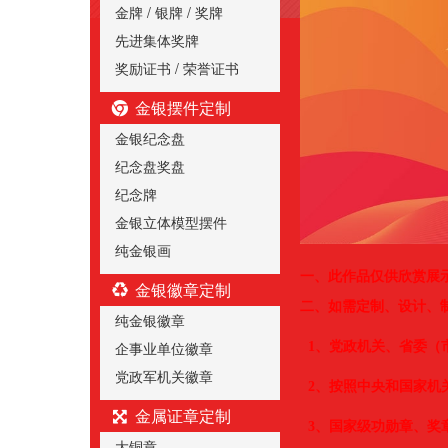
金牌 / 银牌 / 奖牌
先进集体奖牌
奖励证书 / 荣誉证书
金银摆件定制
金银纪念盘
纪念盘奖盘
纪念牌
金银立体模型摆件
纯金银画
一、
此作品仅供欣赏展
金银徽章定制
二、
如需定制、设计、
纯金银徽章
企事业单位徽章
1、党政机关、省委（
党政军机关徽章
2、按照中央和国家机
金属证章定制
3、国家级功勋章、奖
大铜章