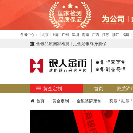
各省中心：
北京
上海
广州
深圳
海南
广西
江苏
浙江
福建
金银品质国家检测 | 足金足银终身质保
黄金定制
首页
资质许
首页
黄金定制
金银奖牌定制
奖章 / 勋章 