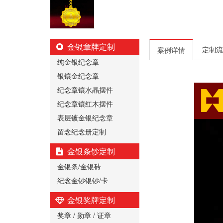
金银章牌定制
定制流
案例详情
纯金银纪念章
银镶金纪念章
纪念章镶水晶摆件
纪念章镶红木摆件
表层镀金银纪念章
留念纪念册定制
金银条钞定制
金银条/金银砖
纪念金钞银钞/卡
金银奖牌定制
奖章 / 勋章 / 证章