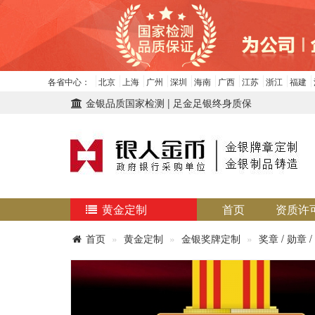
各省中心：
北京
上海
广州
深圳
海南
广西
江苏
浙江
福建
金银品质国家检测 | 足金足银终身质保
黄金定制
首页
资质许
首页
黄金定制
金银奖牌定制
奖章 / 勋章 