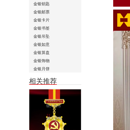
金银钥匙
金银邮票
金银卡片
金银书签
金银吊坠
金银如意
金银算盘
金银饰物
金银月饼
相关推荐