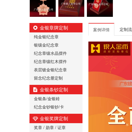
金银章牌定制
定制流
案例详情
纯金银纪念章
银镶金纪念章
纪念章镶水晶摆件
纪念章镶红木摆件
表层镀金银纪念章
留念纪念册定制
金银条钞定制
金银条/金银砖
纪念金钞银钞/卡
金银奖牌定制
奖章 / 勋章 / 证章