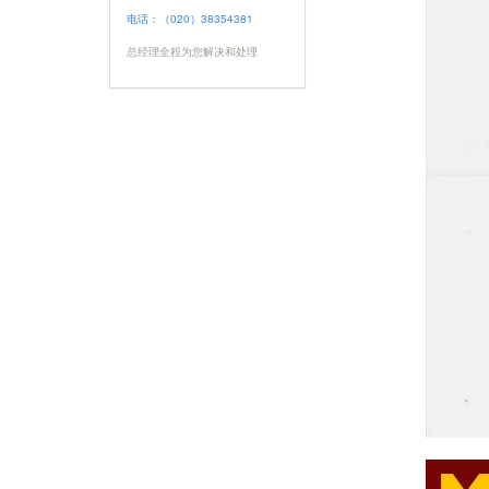
公安部厅局民警入警从警
20年纪念章 勋章
金银质量举报
www.samr.gov.cn
国家质监总局产品质量中心
合同违约投诉