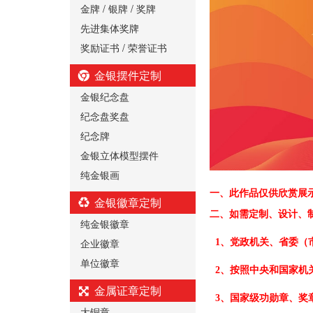
金牌 / 银牌 / 奖牌
先进集体奖牌
奖励证书 / 荣誉证书
金银摆件定制
金银纪念盘
纪念盘奖盘
纪念牌
金银立体模型摆件
纯金银画
一、
此作品仅供欣赏展
金银徽章定制
二、
如需定制、设计、
纯金银徽章
企业徽章
1、党政机关、省委（
单位徽章
2、按照中央和国家机
金属证章定制
3、国家级功勋章、奖
大铜章