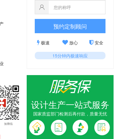
产
预约定制顾问
极速
放心
安全
15分钟内极速响应
业
设计生产一站式服务
国家质监部门检测后再付款，质量无忧
1