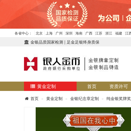
各省中心：
北京
上海
广州
深圳
海南
广西
江苏
浙江
福建
江
金银品质国家检测 | 足金足银终身质保
黄金定制
首页
资质许可
首页
黄金定制
金银纪念章定制
纯金银奖牌奖