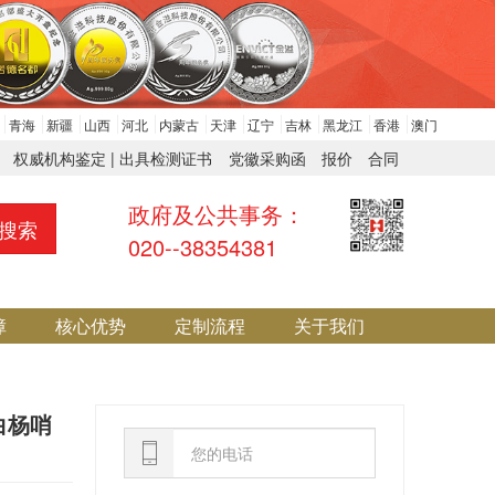
青海
新疆
山西
河北
内蒙古
天津
辽宁
吉林
黑龙江
香港
澳门
权威机构鉴定 | 出具检测证书
党徽采购函
报价
合同
政府及公共事务：
搜索
020--38354381
障
核心优势
定制流程
关于我们
白杨哨