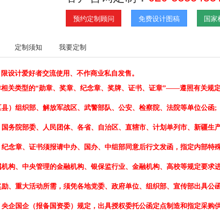
预约定制顾问
免费设计图稿
国家
定制须知
我要定制
、限设计爱好者交流使用、不作商业私自发售。
作相关类型的
“勋章、奖章、纪念章、奖牌、证书、证章”——遵照有关规
区县）组织部、解放军战区、武警部队、公安、检察院、法院等单位公函;
、国务院部委、人民团体、各省、自治区、直辖市、计划单列市、新疆生产
、纪念章、证书须报请中办、国办、中组部同意后行文发函，指定内部特殊
属机构、中央管理的金融机构、银保监行业、金融机构、高校等规定要求进
奖励、重大活动所需，须凭各地党委、政府单位、组织部、宣传部出具公函
、央企国企（报备国资委）规定，出具授权委托公函定点制造和指定采购