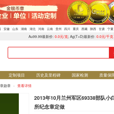
西
安徽
山东
湖南
湖北
河南
云南
贵州
四川
重庆
西藏
陕西
甘肃
宁夏
Au99.99最新价:
0.0元/克
; Ag(T+D)最新价:
0.0元/千克
定制项目
历史及里程碑
国家检测
质量保
章勋章
查看详情
2013年10月兰州军区69338部队小
所纪念章定做