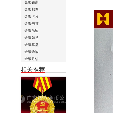
金银钥匙
金银邮票
金银卡片
金银书签
金银吊坠
金银如意
金银算盘
金银饰物
金银月饼
相关推荐