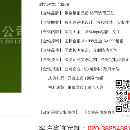
浏览次数: 43266
【金银品牌】 足金足银品质
铸币造币工艺
【金银图案】 按客户需求设计、开模铸造、定制生
【金银内容】 印制图案、商标
logo
标志、文字
【金银原料】 国标金银
Au.999
足金
Ag.999
足银
【金银品质】 国家检测鉴定、真假防伪查询
【金银质量】 深度企业文创定制、金银定制品牌企
【金银用途】 公司企业
|
机构团体
|
政府单位
庆典礼品
|
开业上市
|
商务馈赠
福利表彰
|
形像宣传
|
周年庆典
【政府采购定制单位】
【金银品质终身质保】
客户咨询定制：
020-3835438