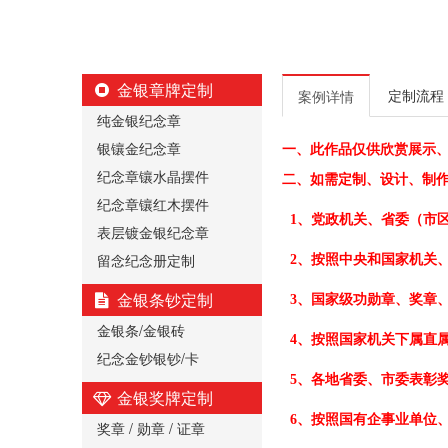
金银章牌定制
定制流程
案例详情
纯金银纪念章
银镶金纪念章
一、
此作品仅供欣赏展示
纪念章镶水晶摆件
二、
如需定制、设计、制
纪念章镶红木摆件
1、党政机关、省委（市
表层镀金银纪念章
留念纪念册定制
2、按照中央和国家机关
金银条钞定制
3、国家级功勋章、奖章
金银条/金银砖
4、按照国家机关下属直
纪念金钞银钞/卡
5、各地省委、市委表彰
金银奖牌定制
6、按照国有企事业单位
奖章 / 勋章 / 证章