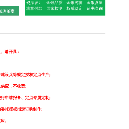
资深设计
金银品质
金银纯度
金银含量
满意付款
国家检测
权威鉴定
证书查询
检测鉴定
定、请开具：
建设兵等规定授权定点生产;
供应，不收费;
行申请报备、定点专属定制;
委托授权指定订购制作;
供应。