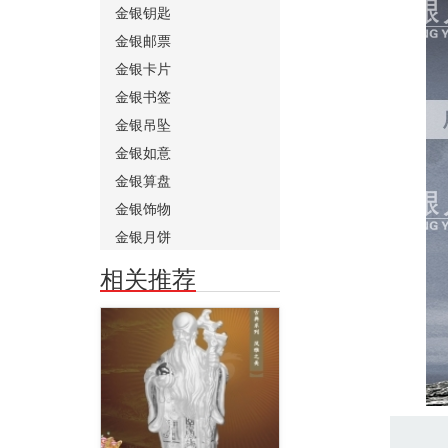
金银钥匙
金银邮票
金银卡片
金银书签
金银吊坠
金银如意
金银算盘
金银饰物
金银月饼
相关推荐