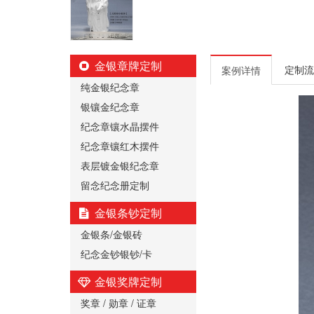
金银章牌定制
定制流
案例详情
纯金银纪念章
银镶金纪念章
纪念章镶水晶摆件
纪念章镶红木摆件
表层镀金银纪念章
留念纪念册定制
金银条钞定制
金银条/金银砖
纪念金钞银钞/卡
金银奖牌定制
奖章 / 勋章 / 证章