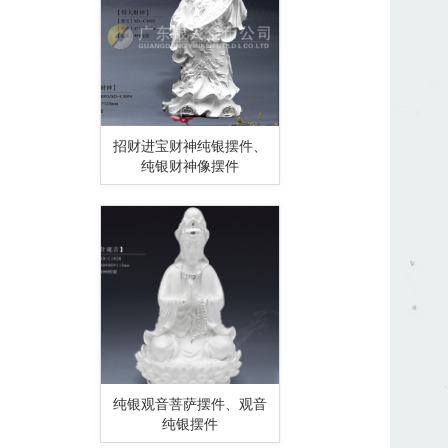
招财进宝财神纯银摆件、
纯银财神像摆件
纯银观音菩萨摆件、观音
纯银摆件