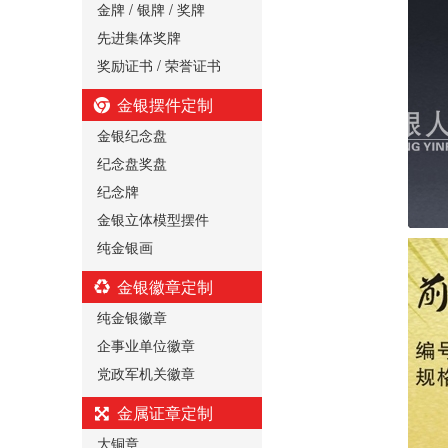
金牌 / 银牌 / 奖牌
先进集体奖牌
奖励证书 / 荣誉证书
金银摆件定制
金银纪念盘
纪念盘奖盘
纪念牌
金银立体模型摆件
纯金银画
金银徽章定制
纯金银徽章
企事业单位徽章
党政军机关徽章
金属证章定制
大铜章