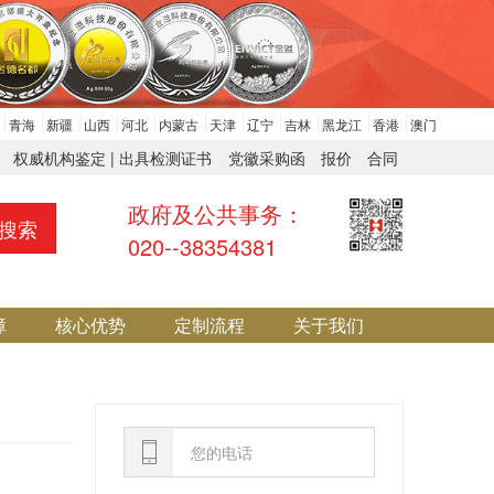
青海
新疆
山西
河北
内蒙古
天津
辽宁
吉林
黑龙江
香港
澳门
权威机构鉴定 | 出具检测证书
党徽采购函
报价
合同
政府及公共事务：
搜索
020--38354381
障
核心优势
定制流程
关于我们