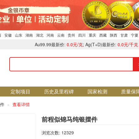
西
安徽
山东
湖南
湖北
河南
云南
贵州
四川
重庆
西藏
陕西
甘肃
宁夏
Au99.99最新价:
0.0元/克
; Ag(T+D)最新价:
0.0元/千克
定制项目
历史及里程碑
国家检测
质量保
件
查看详情
前程似锦马纯银摆件
浏览次数: 12329