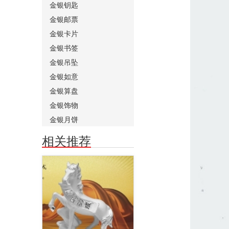
金银钥匙
金银邮票
金银卡片
金银书签
金银吊坠
金银如意
金银算盘
金银饰物
金银月饼
相关推荐