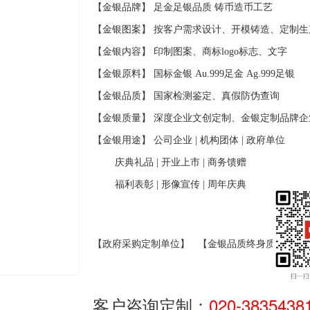
【金银品牌】 足金足银品质
铸币造币工艺
【金银图案】 按客户需求设计、开模铸造、定制生
【金银内容】 印制图案、商标
logo
标志、文字
【金银原料】 国标金银
Au.999
足金
Ag.999
足银
【金银品质】 国家检测鉴定、真假防伪查询
【金银质量】 深度企业文创定制、金银定制品牌企
【金银用途】 公司企业
|
机构团体
|
政府单位
庆典礼品
|
开业上市
|
商务馈赠
福利表彰
|
形像宣传
|
周年庆典
【政府采购定制单位】
【金银品质终身质保】
客户咨询定制：
020-3835438