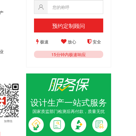
产
预约定制顾问
极速
放心
安全
业
15分钟内极速响应
设计生产一站式服务
国家质监部门检测后再付款，质量无忧
1