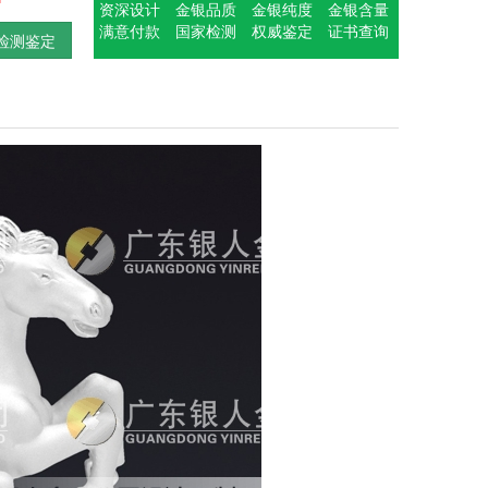
资深设计
金银品质
金银纯度
金银含量
满意付款
国家检测
权威鉴定
证书查询
检测鉴定