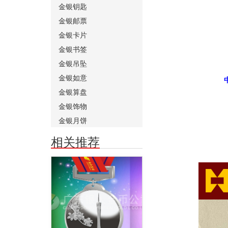
金银钥匙
金银邮票
金银卡片
金银书签
金银吊坠
金银如意
金银算盘
金银饰物
金银月饼
相关推荐