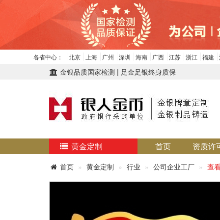
各省中心：
北京
上海
广州
深圳
海南
广西
江苏
浙江
福建
金银品质国家检测 | 足金足银终身质保
黄金定制
首页
资质许
首页
黄金定制
行业
公司企业工厂
查