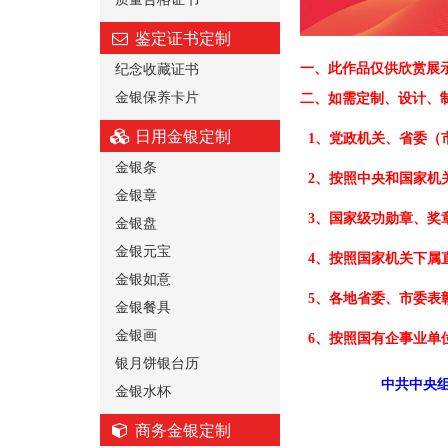
鉴定证书定制
纪念收藏证书
一、
此作品仅供欣赏展
金银保养卡片
二、
如需定制、设计、
日用金银定制
1、党政机关、省委（
金银条
2、按照中央和国家机
金银章
3、国家级功勋章、奖
金银盘
金银元宝
4、按照国家机关下属
金银如意
5、各地省委、市委表
金银餐具
金银画
6、按照国有企事业单
银月饼银台历
中共中央组
金银水杯
商务金银定制