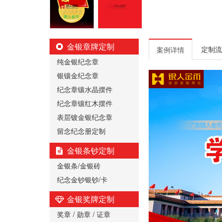
金银章牌定制
定制流
案例详情
纯金银纪念章
银镶金纪念章
纪念章镶水晶摆件
纪念章镶红木摆件
表层镀金银纪念章
留念纪念册定制
金银条钞定制
金银条/金银砖
纪念金钞银钞/卡
金银奖牌定制
奖章 / 勋章 / 证章