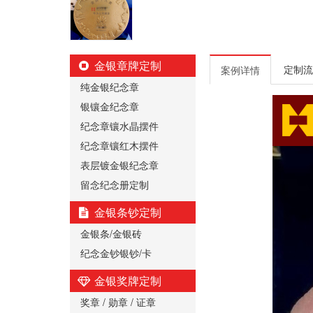
金银章牌定制
定制流
案例详情
纯金银纪念章
银镶金纪念章
纪念章镶水晶摆件
纪念章镶红木摆件
表层镀金银纪念章
留念纪念册定制
金银条钞定制
金银条/金银砖
纪念金钞银钞/卡
金银奖牌定制
奖章 / 勋章 / 证章