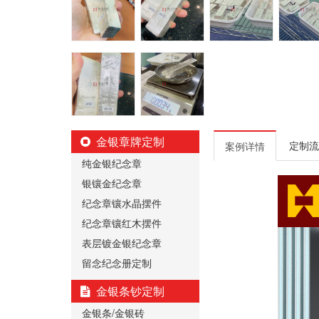
金银章牌定制
定制流
案例详情
纯金银纪念章
银镶金纪念章
纪念章镶水晶摆件
纪念章镶红木摆件
表层镀金银纪念章
留念纪念册定制
金银条钞定制
金银条/金银砖