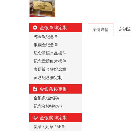
金银章牌定制
定制流
案例详情
纯金银纪念章
银镶金纪念章
纪念章镶水晶摆件
纪念章镶红木摆件
表层镀金银纪念章
留念纪念册定制
金银条钞定制
金银条/金银砖
纪念金钞银钞/卡
金银奖牌定制
奖章 / 勋章 / 证章