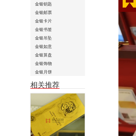
金银钥匙
金银邮票
金银卡片
金银书签
金银吊坠
金银如意
金银算盘
金银饰物
金银月饼
相关推荐