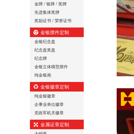
金牌 / 银牌 / 奖牌
先进集体奖牌
奖励证书 / 荣誉证书
金银摆件定制
金银纪念盘
纪念盘奖盘
纪念牌
金银立体模型摆件
纯金银画
金银徽章定制
纯金银徽章
企事业单位徽章
党政军机关徽章
金属证章定制
大铜章