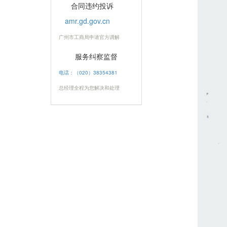
合同违约投诉
amr.gd.gov.cn
广州市工商局申请官方调解
服务纠察监督
电话：（020）38354381
总经理全程为您解决和处理