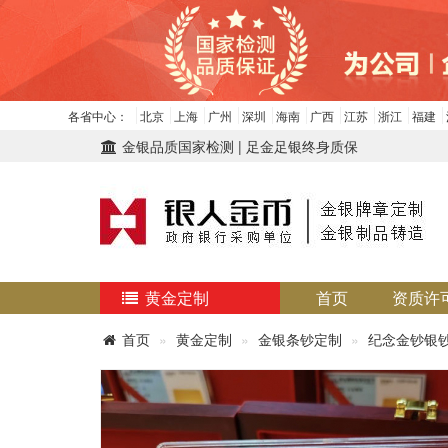
各省中心：
北京
上海
广州
深圳
海南
广西
江苏
浙江
福建
金银品质国家检测 | 足金足银终身质保
黄金定制
首页
资质许
首页
黄金定制
金银条钞定制
纪念金钞银钞