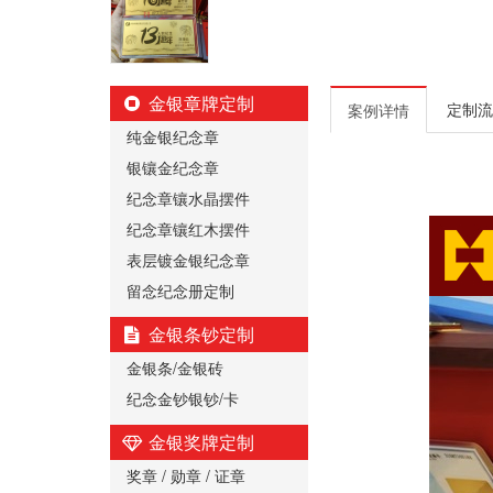
金银章牌定制
定制流
案例详情
纯金银纪念章
银镶金纪念章
纪念章镶水晶摆件
纪念章镶红木摆件
表层镀金银纪念章
留念纪念册定制
金银条钞定制
金银条/金银砖
纪念金钞银钞/卡
金银奖牌定制
奖章 / 勋章 / 证章