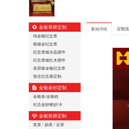
金银章牌定制
定制流
案例详情
纯金银纪念章
银镶金纪念章
纪念章镶水晶摆件
纪念章镶红木摆件
表层镀金银纪念章
留念纪念册定制
金银条钞定制
金银条/金银砖
纪念金钞银钞/卡
金银奖牌定制
奖章 / 勋章 / 证章