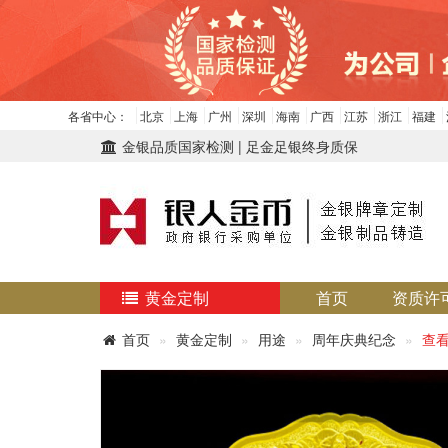
各省中心：
北京
上海
广州
深圳
海南
广西
江苏
浙江
福建
金银品质国家检测 | 足金足银终身质保
黄金定制
首页
资质许
首页
黄金定制
用途
周年庆典纪念
查