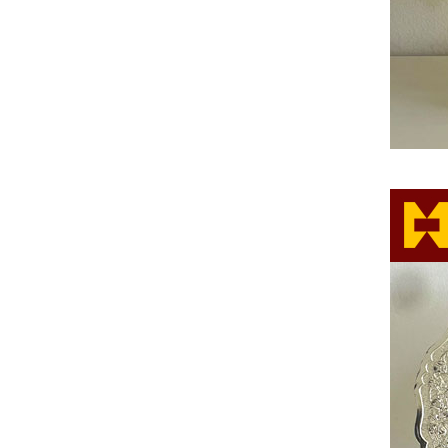
建所功勋奖奖