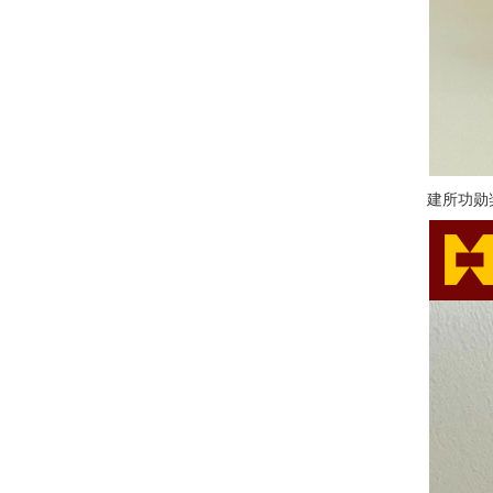
建所功勋奖盘、建所