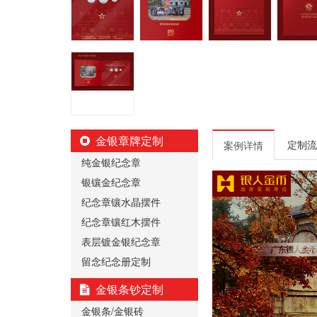
金银章牌定制
定制流
案例详情
纯金银纪念章
银镶金纪念章
纪念章镶水晶摆件
纪念章镶红木摆件
表层镀金银纪念章
留念纪念册定制
金银条钞定制
金银条/金银砖