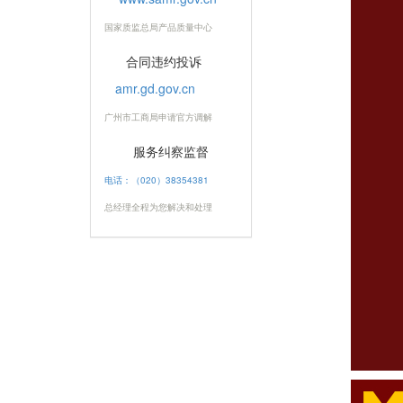
国家质监总局产品质量中心
合同违约投诉
amr.gd.gov.cn
广州市工商局申请官方调解
服务纠察监督
电话：（020）38354381
总经理全程为您解决和处理