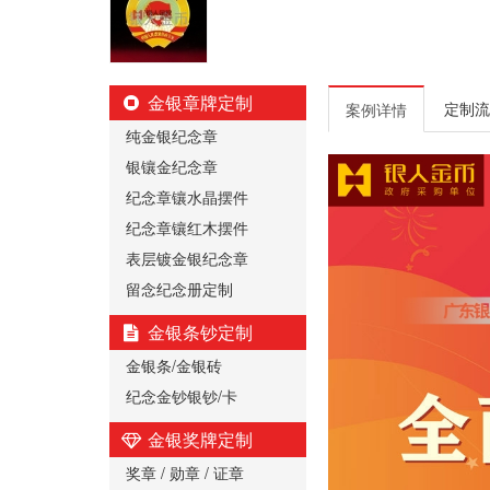
金银章牌定制
定制流
案例详情
纯金银纪念章
银镶金纪念章
纪念章镶水晶摆件
纪念章镶红木摆件
表层镀金银纪念章
留念纪念册定制
金银条钞定制
金银条/金银砖
纪念金钞银钞/卡
金银奖牌定制
奖章 / 勋章 / 证章