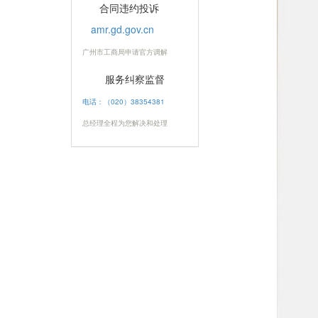
合同违约投诉
amr.gd.gov.cn
广州市工商局申请官方调解
服务纠察监督
电话：（020）38354381
总经理全程为您解决和处理