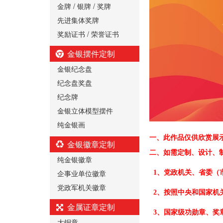
金牌 / 银牌 / 奖牌
先进集体奖牌
奖励证书 / 荣誉证书
金银摆件定制
金银纪念盘
纪念盘奖盘
纪念牌
金银立体模型摆件
纯金银画
一、
此作品仅供欣赏展
金银徽章定制
二、
如需定制、设计、
纯金银徽章
企事业单位徽章
1、党政机关、省委（
党政军机关徽章
2、按照中央和国家机
金属证章定制
3、国家级功勋章、奖
大铜章