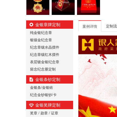
金银章牌定制
定制流
案例详情
纯金银纪念章
银镶金纪念章
纪念章镶水晶摆件
纪念章镶红木摆件
表层镀金银纪念章
留念纪念册定制
金银条钞定制
金银条/金银砖
纪念金钞银钞/卡
金银奖牌定制
奖章 / 勋章 / 证章