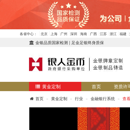
各省中心：
北京
上海
广州
深圳
海南
广西
江苏
浙江
福建
金银品质国家检测 | 足金足银终身质保
黄金定制
首页
资质许
首页
黄金定制
行业
金融银行系统
查