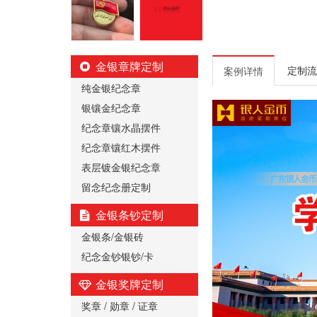
金银章牌定制
定制流
案例详情
纯金银纪念章
银镶金纪念章
纪念章镶水晶摆件
纪念章镶红木摆件
表层镀金银纪念章
留念纪念册定制
金银条钞定制
金银条/金银砖
纪念金钞银钞/卡
金银奖牌定制
奖章 / 勋章 / 证章