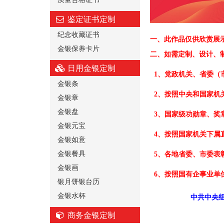
鉴定证书定制
纪念收藏证书
一、
此作品仅供欣赏展
金银保养卡片
二、
如需定制、设计、
日用金银定制
1、党政机关、省委（
金银条
2、按照中央和国家机
金银章
金银盘
3、国家级功勋章、奖
金银元宝
4、按照国家机关下属
金银如意
金银餐具
5、各地省委、市委表
金银画
6、按照国有企事业单
银月饼银台历
金银水杯
中共中央组
商务金银定制