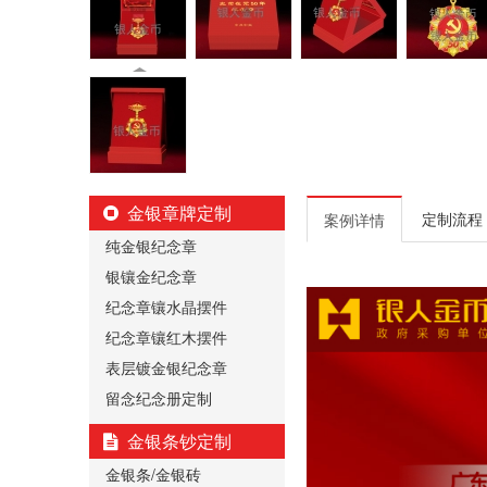
金银章牌定制
定制流程
案例详情
纯金银纪念章
银镶金纪念章
纪念章镶水晶摆件
纪念章镶红木摆件
表层镀金银纪念章
留念纪念册定制
金银条钞定制
金银条/金银砖