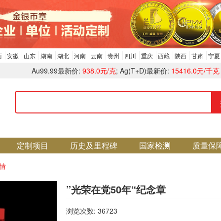
西
安徽
山东
湖南
湖北
河南
云南
贵州
四川
重庆
西藏
陕西
甘肃
宁夏
Au99.99最新价:
938.0元/克
; Ag(T+D)最新价:
15416.0元/千克
定制项目
历史及里程碑
国家检测
质量保
情
”光荣在党50年“纪念章
浏览次数: 36723