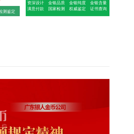
资深设计
金银品质
金银纯度
金银含量
满意付款
国家检测
权威鉴定
证书查询
检测鉴定