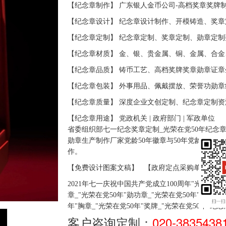
【纪念章制作】 广东银人金币公司-高档奖章奖牌
【纪念章设计】 纪念章设计制作、开模铸造、奖章
【纪念章定制】 纪念章定制、奖章定制、勋章定制
【纪念章材质】 金、银、贵金属、铜、金属、合金
【纪念章品质】 铸币工艺、高档奖牌奖章勋章证章
【纪念章包装】 外事用品、佩戴摆放、荣誉功勋章
【纪念章质量】 深度企业文创定制、纪念章定制资
【纪念章用途】 党政机关
| 政府部门
| 军政
单位
省委组织部七一纪念奖章定制_光荣在党50年纪念章
勋章生产制作厂家党龄50年徽章与50年党龄徽章制
作。
【免费设计图案文稿】
【政府定点采购单位】
2021
年七一庆祝中国共产党成立
100
周年
"
光荣在党
5
章
_
"
光荣在党
50
年
"
勋功章
_"
光荣在党
50
年
"
徽章
_"
年
"
胸章
_"
光荣在党
50
年
"
奖牌
_"
光荣在党
50
年
"
纪念
客户咨询定制：
020-3835438