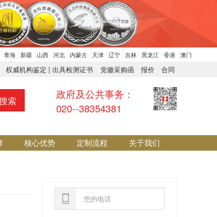
青海
新疆
山西
河北
内蒙古
天津
辽宁
吉林
黑龙江
香港
澳门
权威机构鉴定 | 出具检测证书
党徽采购函
报价
合同
政府及公共事务：
搜索
020--38354381
障
核心优势
定制流程
关于我们