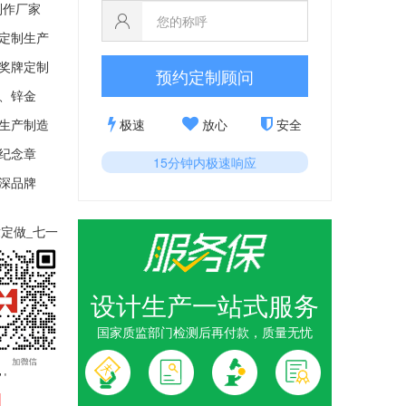
制作厂家
定制生产
奖牌定制
预约定制顾问
、锌金
极速
放心
安全
生产制造
纪念章
15分钟内极速响应
深品牌
定做_七一
造
厂家制
设计生产一站式服务
国家质监部门检测后再付款，质量无忧
0
年
"
纪念
光荣在党
50
牌
1