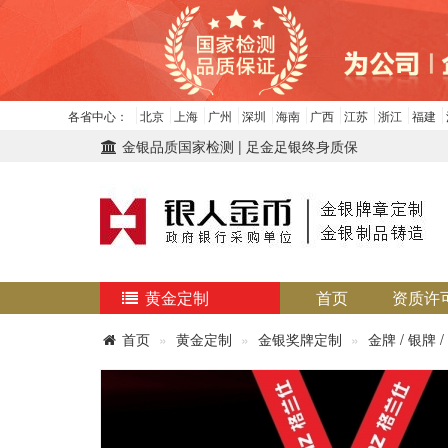
各省中心：
北京
上海
广州
深圳
海南
广西
江苏
浙江
福建
金银品质国家检测 | 足金足银终身质保
黄金定制
首页
资质许
首页
黄金定制
金银奖牌定制
金牌 / 银牌 