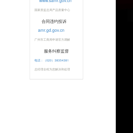
www.samr.gov.cn
国家质监总局产品质量中心
合同违约投诉
amr.gd.gov.cn
广州市工商局申请官方调解
服务纠察监督
电话：（020）38354381
总经理全程为您解决和处理