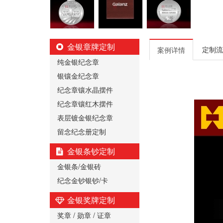
金银章牌定制
定制流
案例详情
纯金银纪念章
银镶金纪念章
纪念章镶水晶摆件
纪念章镶红木摆件
表层镀金银纪念章
留念纪念册定制
金银条钞定制
金银条/金银砖
纪念金钞银钞/卡
金银奖牌定制
奖章 / 勋章 / 证章