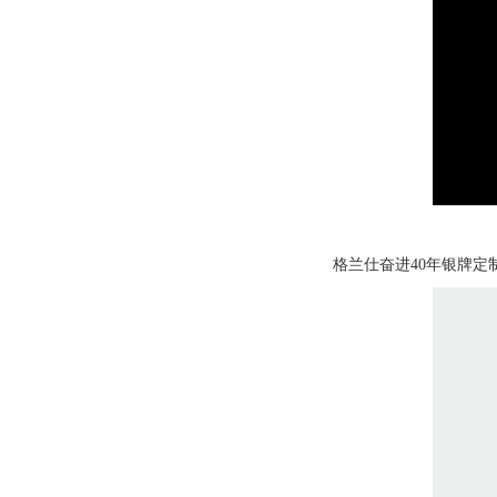
格兰仕奋进40年银牌定