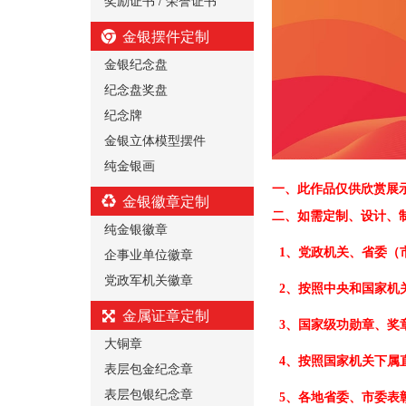
金银摆件定制
金银纪念盘
纪念盘奖盘
纪念牌
金银立体模型摆件
纯金银画
一、
此作品仅供欣赏展
金银徽章定制
二、
如需定制、设计、
纯金银徽章
企事业单位徽章
1、党政机关、省委（
党政军机关徽章
2、按照中央和国家机
金属证章定制
3、国家级功勋章、奖
大铜章
4、按照国家机关下属
表层包金纪念章
表层包银纪念章
5、各地省委、市委表