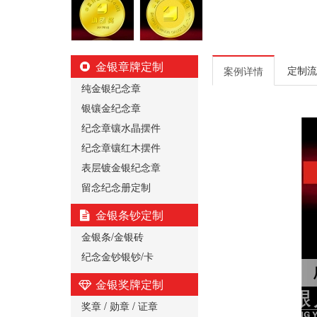
金银章牌定制
定制流
案例详情
纯金银纪念章
银镶金纪念章
纪念章镶水晶摆件
纪念章镶红木摆件
表层镀金银纪念章
留念纪念册定制
金银条钞定制
金银条/金银砖
纪念金钞银钞/卡
金银奖牌定制
奖章 / 勋章 / 证章