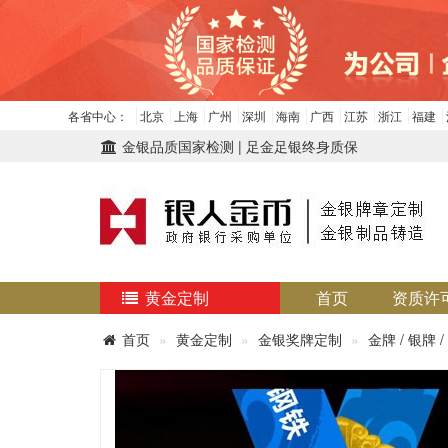
各省中心：
北京
上海
广州
深圳
海南
广西
江苏
浙江
福建
金银品质国家检测 | 足金足银终身质保
黄金定制
首页
资质许
首页
黄金定制
金银奖牌定制
金牌 / 银牌 