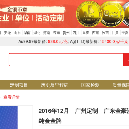
西
安徽
山东
湖南
湖北
河南
云南
贵州
四川
重庆
西藏
陕西
甘肃
宁夏
Au99.99最新价:
938.0元/克
; Ag(T+D)最新价:
15400.0元/千克
定制项目
历史及里程碑
国家检测
质量保
查看详情
2016年12月 广州定制 广东金豪
纯金金牌