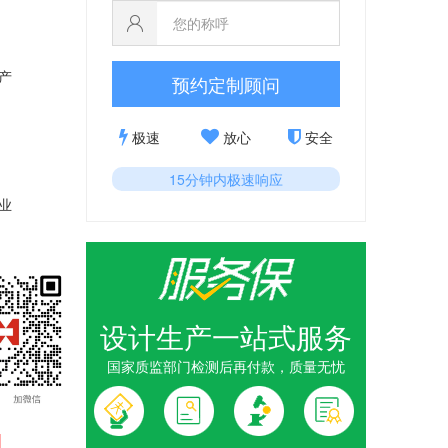
产
预约定制顾问
极速
放心
安全
15分钟内极速响应
业
设计生产一站式服务
国家质监部门检测后再付款，质量无忧
1