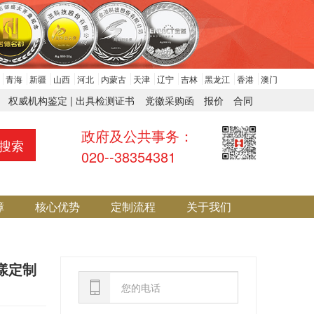
青海
新疆
山西
河北
内蒙古
天津
辽宁
吉林
黑龙江
香港
澳门
权威机构鉴定 | 出具检测证书
党徽采购函
报价
合同
政府及公共事务：
搜索
020--38354381
障
核心优势
定制流程
关于我们
漾定制