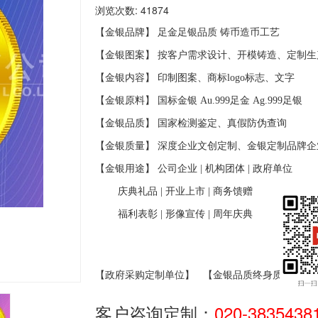
浏览次数: 41874
【金银品牌】 足金足银品质
铸币造币工艺
【金银图案】 按客户需求设计、开模铸造、定制生
【金银内容】 印制图案、商标
logo
标志、文字
【金银原料】 国标金银
Au.999
足金
Ag.999
足银
【金银品质】 国家检测鉴定、真假防伪查询
【金银质量】 深度企业文创定制、金银定制品牌企
【金银用途】 公司企业
|
机构团体
|
政府单位
庆典礼品
|
开业上市
|
商务馈赠
福利表彰
|
形像宣传
|
周年庆典
【政府采购定制单位】
【金银品质终身质保】
客户咨询定制：
020-3835438