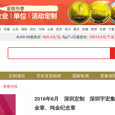
西
安徽
山东
湖南
湖北
河南
云南
贵州
四川
重庆
西藏
陕西
甘肃
宁夏
Au99.99最新价:
920.0元/克
; Ag(T+D)最新价:
15013.0元/千克
定制项目
历史及里程碑
国家检测
质量保
查看详情
2016年8月 深圳定制 深圳宇宏
金章、纯金纪念章