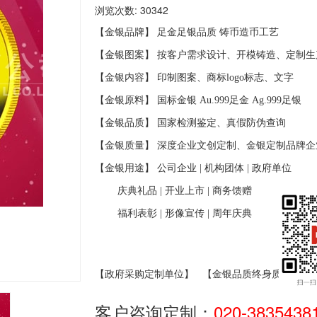
浏览次数: 30342
【金银品牌】 足金足银品质
铸币造币工艺
【金银图案】 按客户需求设计、开模铸造、定制生
【金银内容】 印制图案、商标
logo
标志、文字
【金银原料】 国标金银
Au.999
足金
Ag.999
足银
【金银品质】 国家检测鉴定、真假防伪查询
【金银质量】 深度企业文创定制、金银定制品牌企
【金银用途】 公司企业
|
机构团体
|
政府单位
庆典礼品
|
开业上市
|
商务馈赠
福利表彰
|
形像宣传
|
周年庆典
【政府采购定制单位】
【金银品质终身质保】
客户咨询定制：
020-3835438