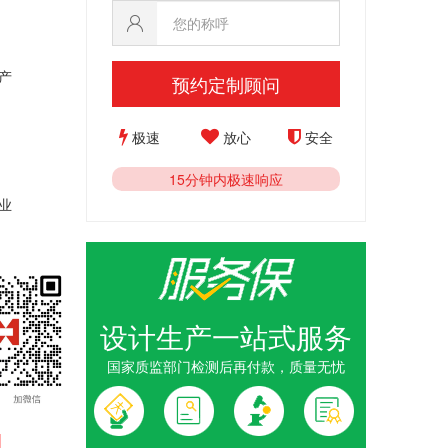
产
预约定制顾问
极速
放心
安全
15分钟内极速响应
业
设计生产一站式服务
国家质监部门检测后再付款，质量无忧
1