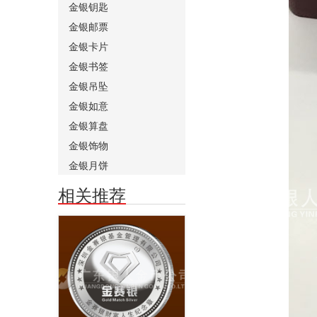
金银钥匙
金银邮票
金银卡片
金银书签
金银吊坠
金银如意
金银算盘
金银饰物
金银月饼
相关推荐