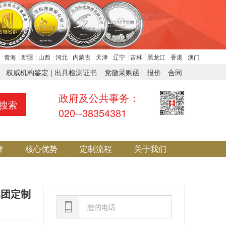
青海
新疆
山西
河北
内蒙古
天津
辽宁
吉林
黑龙江
香港
澳门
权威机构鉴定 | 出具检测证书
党徽采购函
报价
合同
政府及公共事务：
搜索
020--38354381
障
核心优势
定制流程
关于我们
集团定制