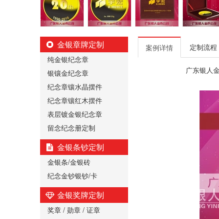
金银章牌定制
定制流程
案例详情
纯金银纪念章
广东银人
银镶金纪念章
纪念章镶水晶摆件
纪念章镶红木摆件
表层镀金银纪念章
留念纪念册定制
金银条钞定制
金银条/金银砖
纪念金钞银钞/卡
金银奖牌定制
奖章 / 勋章 / 证章