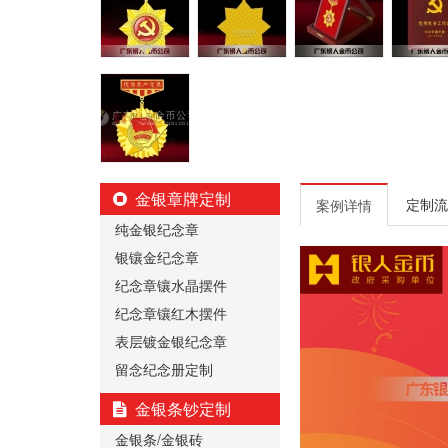
金银章牌定制
定制流
案例详情
纯金银纪念章
银镶金纪念章
纪念章镶水晶摆件
纪念章镶红木摆件
表层镀金银纪念章
留念纪念册定制
金银条钞定制
金银条/金银砖