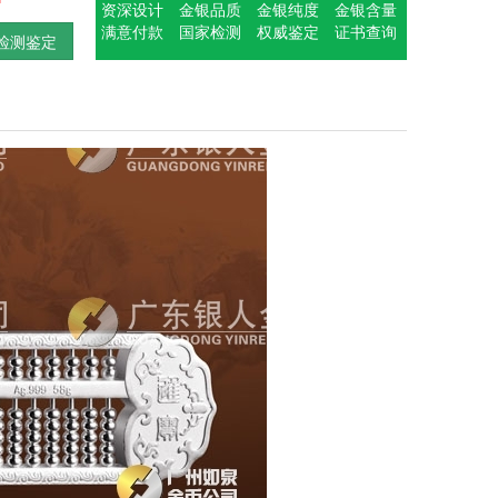
资深设计
金银品质
金银纯度
金银含量
满意付款
国家检测
权威鉴定
证书查询
检测鉴定