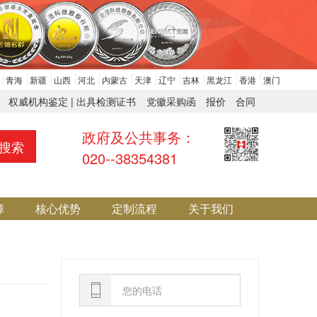
青海
新疆
山西
河北
内蒙古
天津
辽宁
吉林
黑龙江
香港
澳门
权威机构鉴定 | 出具检测证书
党徽采购函
报价
合同
政府及公共事务：
搜索
020--38354381
障
核心优势
定制流程
关于我们