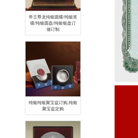
帝王尊龙纯银圆碟/纯银奖
碟/纯银圆盘/纯银银盘订
做订制
纯银纯银聚宝盆订购,纯银
聚宝盆定购