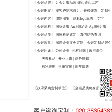
【金银品牌】 足金足银品质
铸币造币工艺
【金银图案】 按客户需求设计、开模铸造、定制生
【金银内容】 印制图案、商标
logo
标志、文字
【金银原料】 国标金银
Au.999
足金
Ag.999
足银
【金银品质】 国家检测鉴定、真假防伪查询
【金银质量】 深度企业文创定制、金银定制品牌企
【金银用途】 公司企业
|
机构团体
|
政府单位
庆典礼品
|
开业上市
|
商务馈赠
福利表彰
|
形像宣传
|
周年庆典
【政府采购定制单位】
【金银品质终身质保】
客户咨询定制：
020-3835438