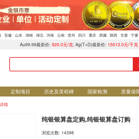
西
安徽
山东
湖南
湖北
河南
云南
贵州
四川
重庆
西藏
陕西
甘肃
宁夏
Au99.99最新价:
920.0元/克
; Ag(T+D)最新价:
15013.0元/千克
定制项目
历史及里程碑
国家检测
质量保
详情
纯银银算盘定购,纯银银算盘订购
浏览次数: 14398