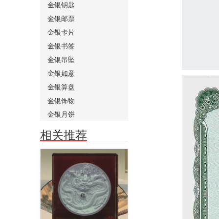
金银钥匙
金银邮票
金银卡片
金银书签
金银吊坠
金银如意
金银算盘
金银饰物
金银月饼
相关推荐