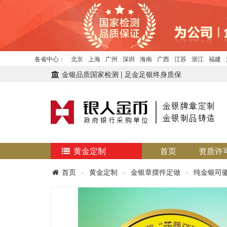
各省中心：
北京
上海
广州
深圳
海南
广西
江苏
浙江
福建
金银品质国家检测 | 足金足银终身质保
黄金定制
首页
资质许
首页
黄金定制
金银章摆件定做
纯金银司徽