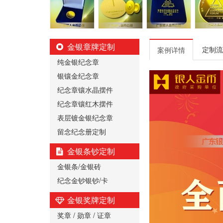
金银章牌定制
定制流
案例详情
纯金银纪念章
银镶金纪念章
纪念章镶水晶摆件
纪念章镶红木摆件
表层镀金银纪念章
留念纪念册定制
金银条钞定制
金银条/金银砖
纪念金钞银钞/卡
金银奖牌定制
奖章 / 勋章 / 证章