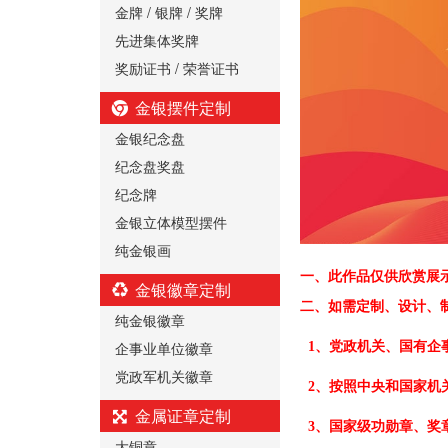
金牌 / 银牌 / 奖牌
先进集体奖牌
奖励证书 / 荣誉证书
金银摆件定制
金银纪念盘
纪念盘奖盘
纪念牌
金银立体模型摆件
纯金银画
一、
此作品仅供欣赏展
金银徽章定制
二、
如需定制、设计、
纯金银徽章
企事业单位徽章
1、党政机关、国有企
党政军机关徽章
2、按照中央和国家机
金属证章定制
3、国家级功勋章、奖
大铜章