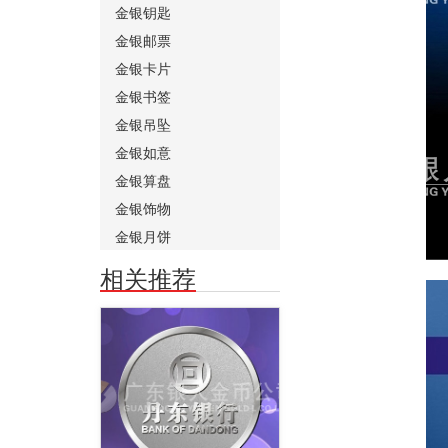
金银钥匙
金银邮票
金银卡片
金银书签
金银吊坠
金银如意
金银算盘
金银饰物
金银月饼
相关推荐