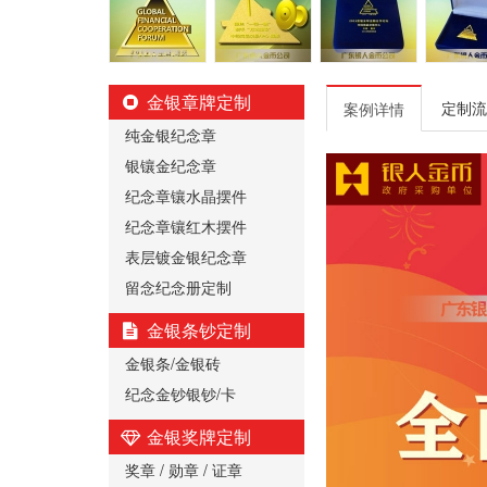
金银章牌定制
定制流
案例详情
纯金银纪念章
银镶金纪念章
纪念章镶水晶摆件
纪念章镶红木摆件
表层镀金银纪念章
留念纪念册定制
金银条钞定制
金银条/金银砖
纪念金钞银钞/卡
金银奖牌定制
奖章 / 勋章 / 证章