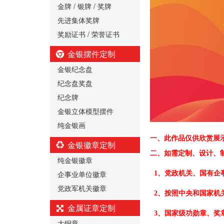
金牌 / 银牌 / 奖牌
先进集体奖牌
奖励证书 / 荣誉证书
金银摆件定制
金银纪念盘
纪念盘奖盘
纪念牌
金银立体模型摆件
纯金银画
一、
此作品仅供欣赏展
金银徽章定制
二、
如需定制、设计、
纯金银徽章
企事业单位徽章
1、党政机关、国有企
党政军机关徽章
2、按照中央和国家机
金属证章定制
3、国家级功勋章、奖
大铜章