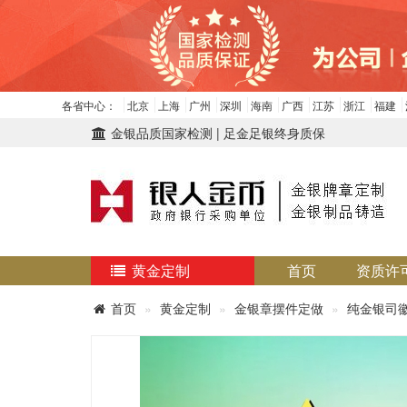
各省中心：
北京
上海
广州
深圳
海南
广西
江苏
浙江
福建
金银品质国家检测 | 足金足银终身质保
黄金定制
首页
资质许
首页
黄金定制
金银章摆件定做
纯金银司徽