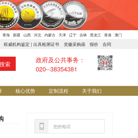
青海
新疆
山西
河北
内蒙古
天津
辽宁
吉林
黑龙江
香港
澳门
权威机构鉴定 | 出具检测证书
党徽采购函
报价
合同
政府及公共事务：
搜索
020--38354381
障
核心优势
定制流程
关于我们
购