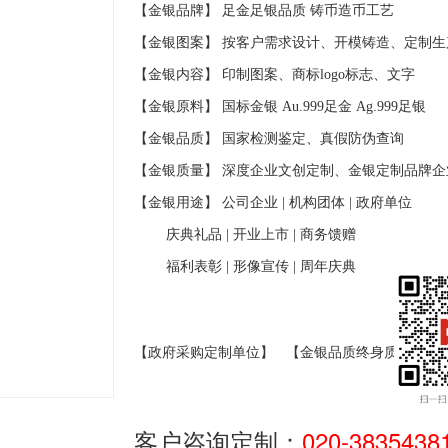
【金银品牌】 足金足银品质
铸币造币工艺
【金银图案】 按客户需求设计、开模铸造、定制生
【金银内容】 印制图案、商标
logo
标志、文字
【金银原料】 国标金银
Au.999
足金
Ag.999
足银
【金银品质】 国家检测鉴定、真假防伪查询
【金银质量】 深度企业文创定制、金银定制品牌企
【金银用途】 公司企业
|
机构团体
|
政府单位
庆典礼品
|
开业上市
|
商务馈赠
福利表彰
|
形像宣传
|
周年庆典
【政府采购定制单位】
【金银品质终身质保】
客户咨询定制：
020-3835438