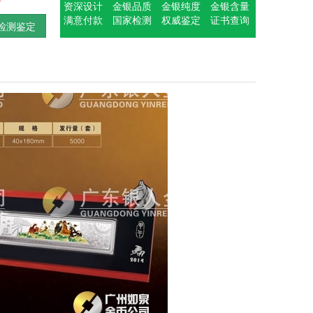
资深设计
金银品质
金银纯度
金银含量
满意付款
国家检测
权威鉴定
证书查询
检测鉴定