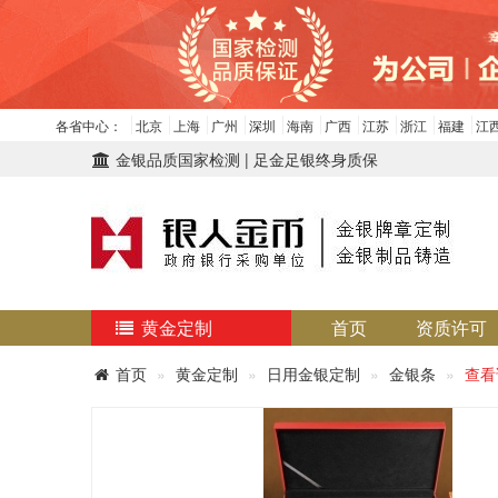
各省中心：
北京
上海
广州
深圳
海南
广西
江苏
浙江
福建
江
金银品质国家检测 | 足金足银终身质保
黄金定制
首页
资质许可
首页
黄金定制
日用金银定制
金银条
查看