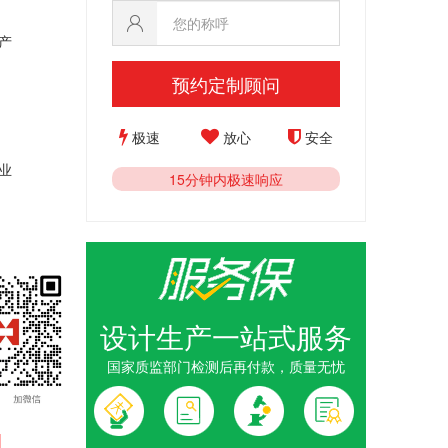
产
预约定制顾问
极速
放心
安全
业
15分钟内极速响应
设计生产一站式服务
国家质监部门检测后再付款，质量无忧
1