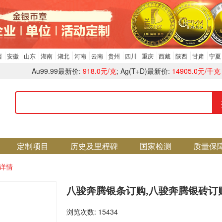
西
安徽
山东
湖南
湖北
河南
云南
贵州
四川
重庆
西藏
陕西
甘肃
宁夏
Au99.99最新价:
918.0元/克
; Ag(T+D)最新价:
14905.0元/千克
定制项目
历史及里程碑
国家检测
质量保
详情
八骏奔腾银条订购,八骏奔腾银砖订
浏览次数: 15434